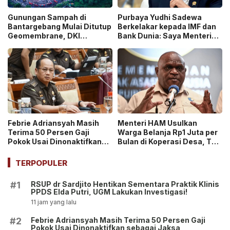
Gunungan Sampah di
Purbaya Yudhi Sadewa
Bantargebang Mulai Ditutup
Berkelakar kepada IMF dan
Geomembrane, DKI
Bank Dunia: Saya Menteri
Percepat Penghentian
Keuangan Paling Tidak
Sistem Open Dumping!
Beruntung di Dunia!
Febrie Adriansyah Masih
Menteri HAM Usulkan
Terima 50 Persen Gaji
Warga Belanja Rp1 Juta per
Pokok Usai Dinonaktifkan
Bulan di Koperasi Desa, Tuai
sebagai Jaksa, Tunjangan
Pro dan Kontra!
ASN Dihentikan!
TERPOPULER
RSUP dr Sardjito Hentikan Sementara Praktik Klinis
#1
PPDS Elda Putri, UGM Lakukan Investigasi!
11 jam yang lalu
Febrie Adriansyah Masih Terima 50 Persen Gaji
#2
Pokok Usai Dinonaktifkan sebagai Jaksa,