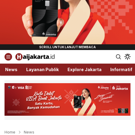
Haijakarta.id
Semua Tentang Jakarta Ada Disini!
News
Layanan Publik
Explore Jakarta
Informatif
Home
News