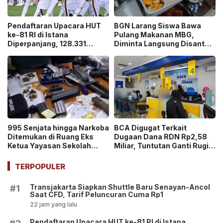
Pendaftaran Upacara HUT
BGN Larang Siswa Bawa
ke-81 RI di Istana
Pulang Makanan MBG,
Diperpanjang, 128.331
Diminta Langsung Disantap
Orang Sudah Ikut “War
di Sekolah!
Ticket”
995 Senjata hingga Narkoba
BCA Digugat Terkait
Ditemukan di Ruang Eks
Dugaan Dana RDN Rp2,58
Ketua Yayasan Sekolah
Miliar, Tuntutan Ganti Rugi
Jaksel, Disebut untuk
Capai Rp2,814 Triliun!
Ekskul Menembak!
TERPOPULER
Transjakarta Siapkan Shuttle Baru Senayan-Ancol
#1
Saat CFD, Tarif Peluncuran Cuma Rp1
22 jam yang lalu
Pendaftaran Upacara HUT ke-81 RI di Istana