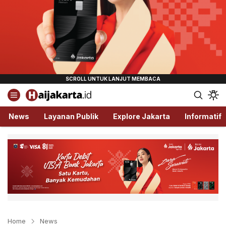
Haijakarta.id
Semua Tentang Jakarta Ada Disini!
News
Layanan Publik
Explore Jakarta
Informatif
Home
News