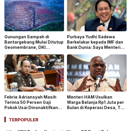
Gunungan Sampah di
Purbaya Yudhi Sadewa
Bantargebang Mulai Ditutup
Berkelakar kepada IMF dan
Geomembrane, DKI
Bank Dunia: Saya Menteri
Percepat Penghentian
Keuangan Paling Tidak
Sistem Open Dumping!
Beruntung di Dunia!
Febrie Adriansyah Masih
Menteri HAM Usulkan
Terima 50 Persen Gaji
Warga Belanja Rp1 Juta per
Pokok Usai Dinonaktifkan
Bulan di Koperasi Desa, Tuai
sebagai Jaksa, Tunjangan
Pro dan Kontra!
ASN Dihentikan!
TERPOPULER