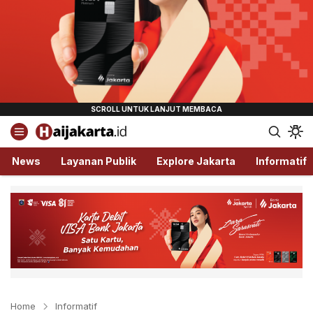
Haijakarta.id
Semua Tentang Jakarta Ada Disini!
News
Layanan Publik
Explore Jakarta
Informatif
Home
Informatif