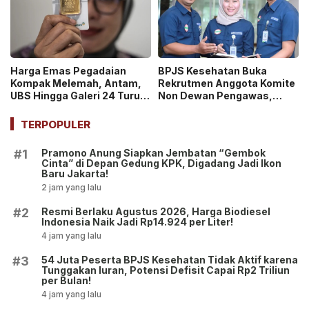
Harga Emas Pegadaian
BPJS Kesehatan Buka
Kompak Melemah, Antam,
Rekrutmen Anggota Komite
UBS Hingga Galeri 24 Turun
Non Dewan Pengawas,
pada 14 Juli 2026
Dibuka hingga 18 Juli 2026!
TERPOPULER
Pramono Anung Siapkan Jembatan “Gembok
#1
Cinta” di Depan Gedung KPK, Digadang Jadi Ikon
Baru Jakarta!
2 jam yang lalu
Resmi Berlaku Agustus 2026, Harga Biodiesel
#2
Indonesia Naik Jadi Rp14.924 per Liter!
4 jam yang lalu
54 Juta Peserta BPJS Kesehatan Tidak Aktif karena
#3
Tunggakan Iuran, Potensi Defisit Capai Rp2 Triliun
per Bulan!
4 jam yang lalu