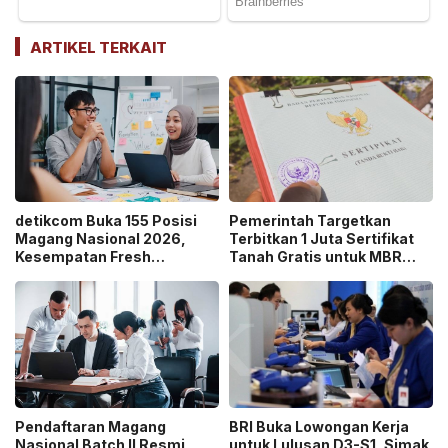
ARTIKEL TERKAIT
detikcom Buka 155 Posisi
Pemerintah Targetkan
Magang Nasional 2026,
Terbitkan 1 Juta Sertifikat
Kesempatan Fresh
Tanah Gratis untuk MBR
Graduate Belajar di Industri
pada 2026, Cek Syaratnya!
Media Digital!
Pendaftaran Magang
BRI Buka Lowongan Kerja
Nasional Batch II Resmi
untuk Lulusan D3-S1, Simak