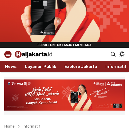
Haijakarta.id
Semua Tentang Jakarta Ada Disini!
News
Layanan Publik
Explore Jakarta
Informatif
Home
Informatif