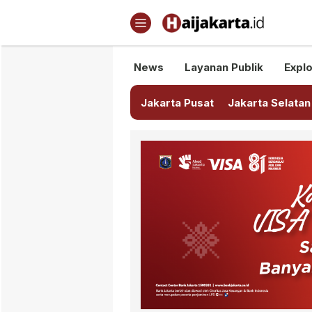
Haijakarta.id
Semua Tentang Jakarta Ada Di
News
Layanan Publik
Explo
Jakarta Pusat
Jakarta Selatan