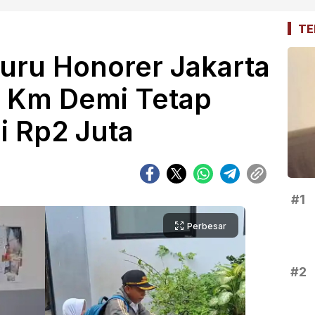
TE
uru Honorer Jakarta
 Km Demi Tetap
i Rp2 Juta
#1
Perbesar
#2