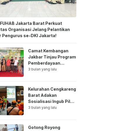
FUHAB Jakarta Barat Perkuat
itas Organisasi Jelang Pelantikan
 Pengurus se-DKI Jakarta!
Camat Kembangan
Jakbar Tinjau Program
Pemberdayaan
Lingkungan di Bale
3 bulan yang lalu
Mawar Mewangi RW
03
Kelurahan Cengkareng
Barat Adakan
Sosialisasi Ingub Pilah
Sampah Kepada PPSU
3 bulan yang lalu
dan RPTRA
Gotong Royong