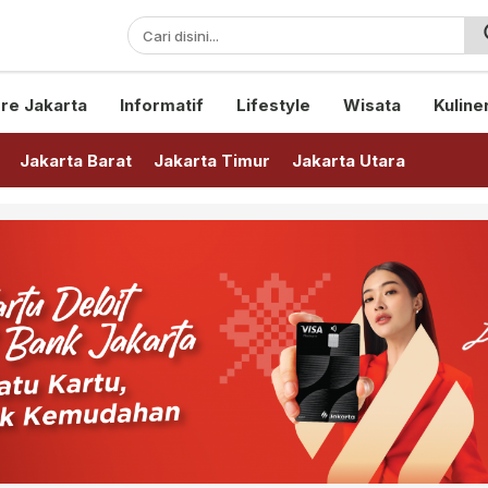
sini!
re Jakarta
Informatif
Lifestyle
Wisata
Kuline
Jakarta Barat
Jakarta Timur
Jakarta Utara