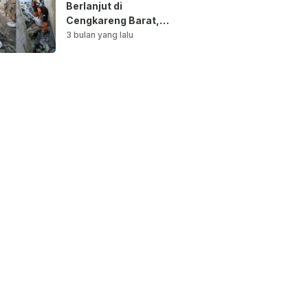
Berlanjut di
Cengkareng Barat,
Saluran Air
3 bulan yang lalu
Dibersihkan untuk
Antisipasi Genangan