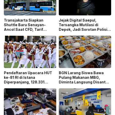
Transjakarta Siapkan
Jejak Digital Saepul,
Shuttle Baru Senayan-
Tersangka Mutilasi di
Ancol Saat CFD, Tarif
Depok, Jadi Sorotan Polisi
Peluncuran Cuma Rp1
Ungkap Motif Pembunuhan!
Pendaftaran Upacara HUT
BGN Larang Siswa Bawa
ke-81 RI di Istana
Pulang Makanan MBG,
Diperpanjang, 128.331
Diminta Langsung Disantap
Orang Sudah Ikut “War
di Sekolah!
Ticket”