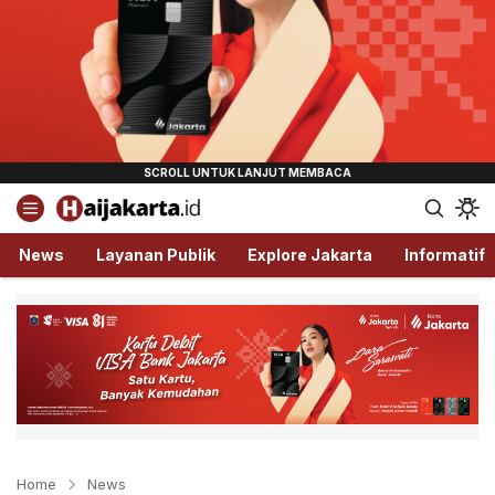
Haijakarta.id
Semua Tentang Jakarta Ada Disini!
News
Layanan Publik
Explore Jakarta
Informatif
Home
News