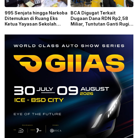
995 Senjata hingga Narkoba
BCA Digugat Terkait
Ditemukan di Ruang Eks
Dugaan Dana RDN Rp2,58
Ketua Yayasan Sekolah
Miliar, Tuntutan Ganti Rugi
Jaksel, Disebut untuk
Capai Rp2,814 Triliun!
Ekskul Menembak!