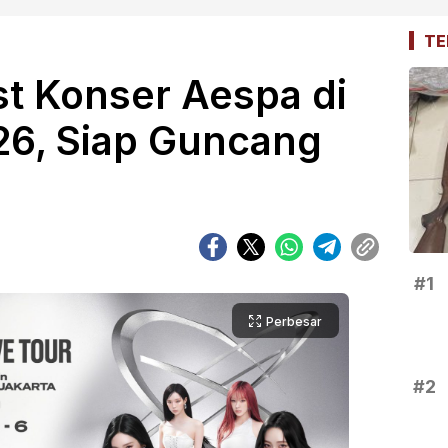
TE
ist Konser Aespa di
26, Siap Guncang
#1
Perbesar
#2