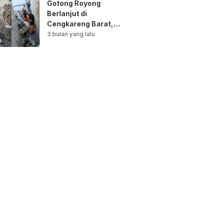
Gotong Royong
Berlanjut di
Cengkareng Barat,
Saluran Air
3 bulan yang lalu
Dibersihkan untuk
Antisipasi Genangan