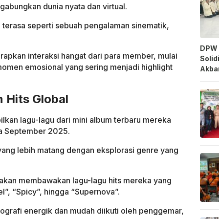
gabungkan dunia nyata dan virtual.
 terasa seperti sebuah pengalaman sinematik,
DPW 
apkan interaksi hangat dari para member, mulai
Solid
a momen emosional yang sering menjadi highlight
Akbar
 Hits Global
ilkan lagu-lagu dari mini album terbaru mereka
ada September 2025.
ang lebih matang dengan eksplorasi genre yang
ti akan membawakan lagu-lagu hits mereka yang
l”, “Spicy”, hingga “Supernova”.
eografi energik dan mudah diikuti oleh penggemar,