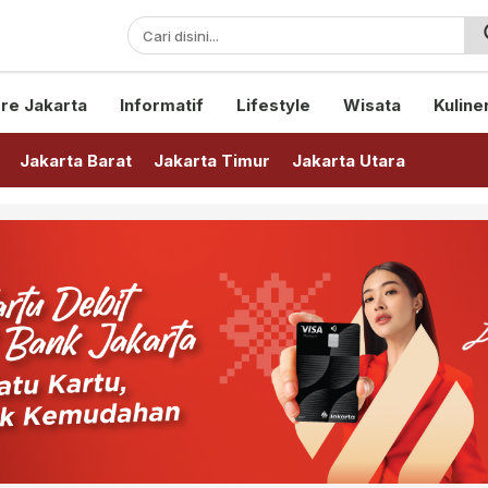
sini!
re Jakarta
Informatif
Lifestyle
Wisata
Kuline
Jakarta Barat
Jakarta Timur
Jakarta Utara