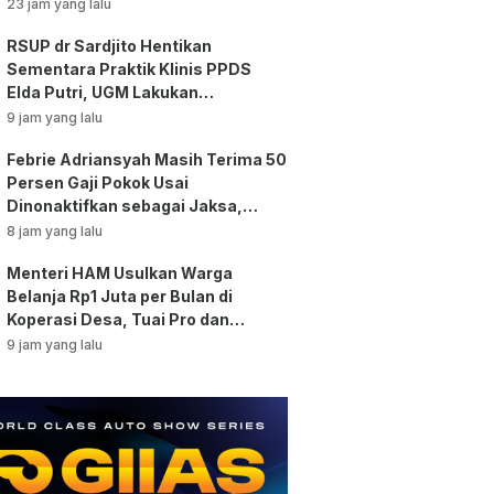
23 jam yang lalu
RSUP dr Sardjito Hentikan
Sementara Praktik Klinis PPDS
Elda Putri, UGM Lakukan
Investigasi!
9 jam yang lalu
Febrie Adriansyah Masih Terima 50
Persen Gaji Pokok Usai
Dinonaktifkan sebagai Jaksa,
Tunjangan ASN Dihentikan!
8 jam yang lalu
Menteri HAM Usulkan Warga
Belanja Rp1 Juta per Bulan di
Koperasi Desa, Tuai Pro dan
Kontra!
9 jam yang lalu