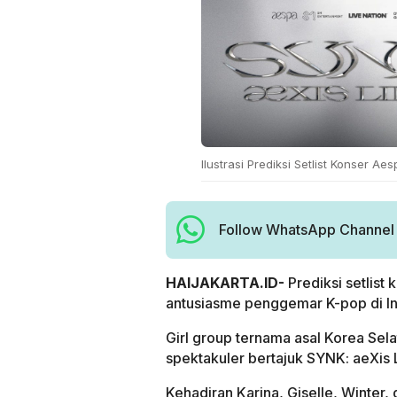
Ilustrasi Prediksi Setlist Konser Ae
Follow WhatsApp Channel H
HAIJAKARTA.ID-
Prediksi setlis
antusiasme penggemar K-pop di I
Girl group ternama asal Korea Sel
spektakuler bertajuk SYNK: aeXis LI
Kehadiran Karina, Giselle, Winter