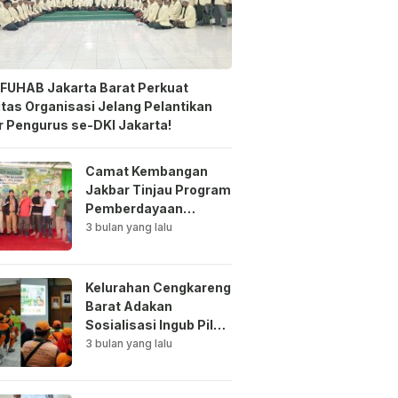
FUHAB Jakarta Barat Perkuat
itas Organisasi Jelang Pelantikan
 Pengurus se-DKI Jakarta!
Camat Kembangan
Jakbar Tinjau Program
Pemberdayaan
Lingkungan di Bale
3 bulan yang lalu
Mawar Mewangi RW
03
Kelurahan Cengkareng
Barat Adakan
Sosialisasi Ingub Pilah
Sampah Kepada PPSU
3 bulan yang lalu
dan RPTRA