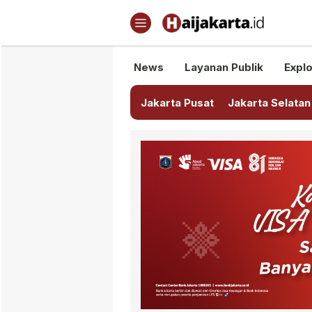
Haijakarta.id
Semua Tentang Jakarta Ada Di
News
Layanan Publik
Explo
Jakarta Pusat
Jakarta Selatan