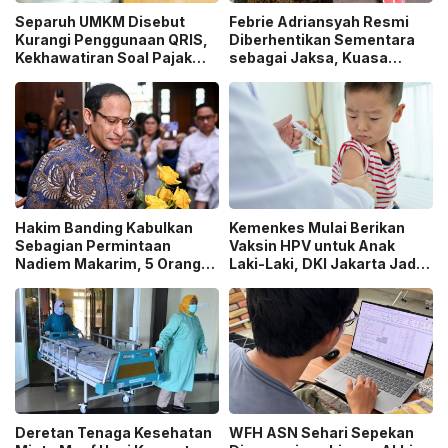
Separuh UMKM Disebut
Febrie Adriansyah Resmi
Kurangi Penggunaan QRIS,
Diberhentikan Sementara
Kekhawatiran Soal Pajak
sebagai Jaksa, Kuasa
dan Pengawasan Jadi
Hukum Tempuh Jalur
Sorotan!
Praperadilan!
Hakim Banding Kabulkan
Kemenkes Mulai Berikan
Sebagian Permintaan
Vaksin HPV untuk Anak
Nadiem Makarim, 5 Orang
Laki-Laki, DKI Jakarta Jadi
Akan Diperiksa Ulang dalam
Wilayah Perdana Program
Kasus Chromebook!
BIAS 2026
Deretan Tenaga Kesehatan
WFH ASN Sehari Sepekan