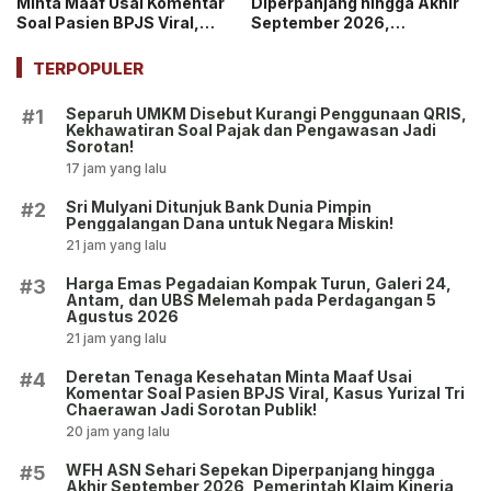
Minta Maaf Usai Komentar
Diperpanjang hingga Akhir
Soal Pasien BPJS Viral,
September 2026,
Kasus Yurizal Tri
Pemerintah Klaim Kinerja
Chaerawan Jadi Sorotan
Tetap Optimal
TERPOPULER
Publik!
Separuh UMKM Disebut Kurangi Penggunaan QRIS,
#1
Kekhawatiran Soal Pajak dan Pengawasan Jadi
Sorotan!
17 jam yang lalu
Sri Mulyani Ditunjuk Bank Dunia Pimpin
#2
Penggalangan Dana untuk Negara Miskin!
21 jam yang lalu
Harga Emas Pegadaian Kompak Turun, Galeri 24,
#3
Antam, dan UBS Melemah pada Perdagangan 5
Agustus 2026
21 jam yang lalu
Deretan Tenaga Kesehatan Minta Maaf Usai
#4
Komentar Soal Pasien BPJS Viral, Kasus Yurizal Tri
Chaerawan Jadi Sorotan Publik!
20 jam yang lalu
WFH ASN Sehari Sepekan Diperpanjang hingga
#5
Akhir September 2026, Pemerintah Klaim Kinerja