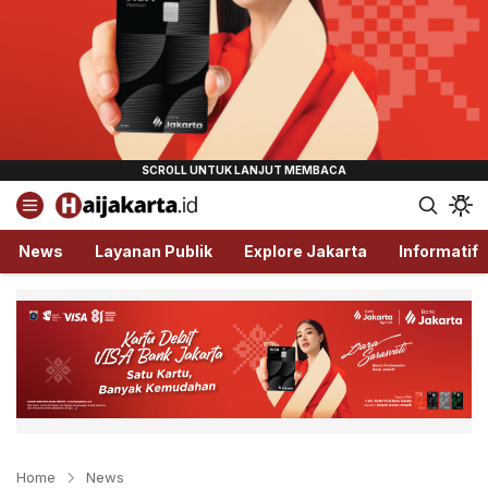
Haijakarta.id
Semua Tentang Jakarta Ada Disini!
News
Layanan Publik
Explore Jakarta
Informatif
Home
News