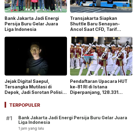
Bank Jakarta Jadi Energi
Transjakarta Siapkan
Persija Buru Gelar Juara
Shuttle Baru Senayan-
Liga Indonesia
Ancol Saat CFD, Tarif
Peluncuran Cuma Rp1
Jejak Digital Saepul,
Pendaftaran Upacara HUT
Tersangka Mutilasi di
ke-81 RI di Istana
Depok, Jadi Sorotan Polisi
Diperpanjang, 128.331
Ungkap Motif Pembunuhan!
Orang Sudah Ikut “War
Ticket”
TERPOPULER
Bank Jakarta Jadi Energi Persija Buru Gelar Juara
#1
Liga Indonesia
1 jam yang lalu