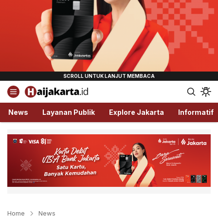
Haijakarta.id
Semua Tentang Jakarta Ada Disini!
News
Layanan Publik
Explore Jakarta
Informatif
Home
News