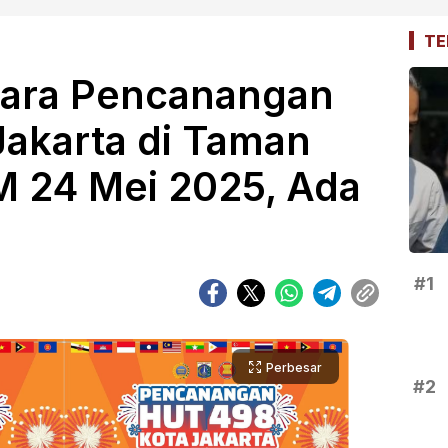
TE
cara Pencanangan
akarta di Taman
 M 24 Mei 2025, Ada
#1
Perbesar
#2