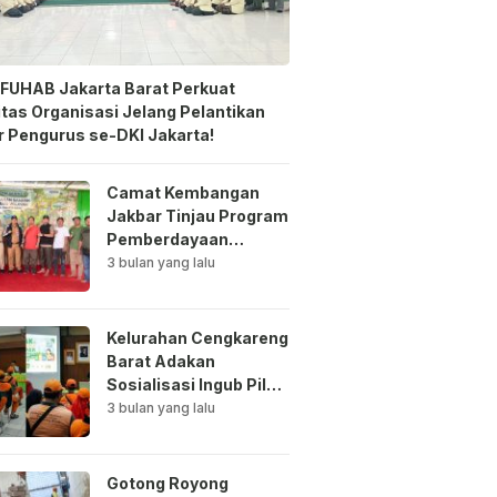
FUHAB Jakarta Barat Perkuat
itas Organisasi Jelang Pelantikan
 Pengurus se-DKI Jakarta!
Camat Kembangan
Jakbar Tinjau Program
Pemberdayaan
Lingkungan di Bale
3 bulan yang lalu
Mawar Mewangi RW
03
Kelurahan Cengkareng
Barat Adakan
Sosialisasi Ingub Pilah
Sampah Kepada PPSU
3 bulan yang lalu
dan RPTRA
Gotong Royong