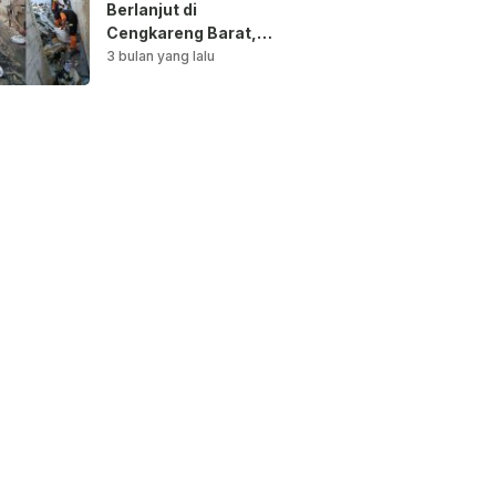
Berlanjut di
Cengkareng Barat,
Saluran Air
3 bulan yang lalu
Dibersihkan untuk
Antisipasi Genangan