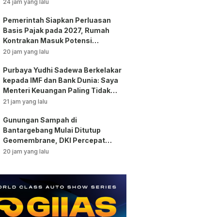
Tunjangan ASN Dihentikan!
24 jam yang lalu
Pemerintah Siapkan Perluasan
Basis Pajak pada 2027, Rumah
Kontrakan Masuk Potensi
Pengawasan!
20 jam yang lalu
Purbaya Yudhi Sadewa Berkelakar
kepada IMF dan Bank Dunia: Saya
Menteri Keuangan Paling Tidak
Beruntung di Dunia!
21 jam yang lalu
Gunungan Sampah di
Bantargebang Mulai Ditutup
Geomembrane, DKI Percepat
Penghentian Sistem Open
20 jam yang lalu
Dumping!