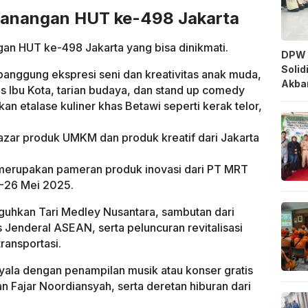
canangan HUT ke-498 Jakarta
an HUT ke-498 Jakarta yang bisa dinikmati.
DPW 
Solid
nggung ekspresi seni dan kreativitas anak muda,
Akbar
is Ibu Kota, tarian budaya, dan stand up comedy
 etalase kuliner khas Betawi seperti kerak telor,
zar produk UMKM dan produk kreatif dari Jakarta
 merupakan pameran produk inovasi dari PT MRT
3-26 Mei 2025.
hkan Tari Medley Nusantara, sambutan dari
Jenderal ASEAN, serta peluncuran revitalisasi
ransportasi.
ala dengan penampilan musik atau konser gratis
 Fajar Noordiansyah, serta deretan hiburan dari