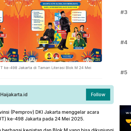
#3
#4
ke-498 Jakarta di Taman Literasi Blok M 24 Mei
#5
aijakarta.id
Follow
insi (Pemprov) DKI Jakarta menggelar acara
UT) ke-498 Jakarta pada 24 Mei 2025.
 berbagai kegiatan dan Blok M yang bisa dikunjungi