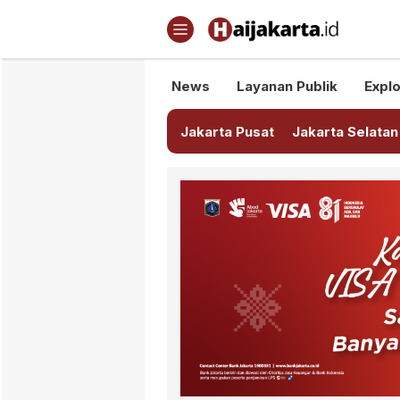
Haijakarta.id
Semua Tentang Jakarta Ada Di
News
Layanan Publik
Explo
Jakarta Pusat
Jakarta Selatan