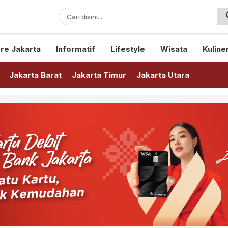
sini!
re Jakarta
Informatif
Lifestyle
Wisata
Kuline
Jakarta Barat
Jakarta Timur
Jakarta Utara