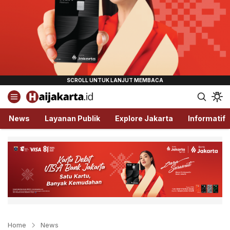
Haijakarta.id
Semua Tentang Jakarta Ada Disini!
News
Layanan Publik
Explore Jakarta
Informatif
Home
News