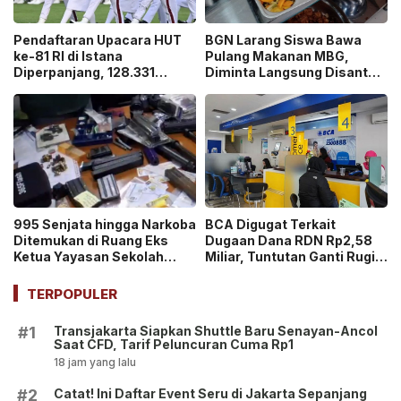
Pendaftaran Upacara HUT
BGN Larang Siswa Bawa
ke-81 RI di Istana
Pulang Makanan MBG,
Diperpanjang, 128.331
Diminta Langsung Disantap
Orang Sudah Ikut “War
di Sekolah!
Ticket”
995 Senjata hingga Narkoba
BCA Digugat Terkait
Ditemukan di Ruang Eks
Dugaan Dana RDN Rp2,58
Ketua Yayasan Sekolah
Miliar, Tuntutan Ganti Rugi
Jaksel, Disebut untuk
Capai Rp2,814 Triliun!
Ekskul Menembak!
TERPOPULER
Transjakarta Siapkan Shuttle Baru Senayan-Ancol
#1
Saat CFD, Tarif Peluncuran Cuma Rp1
18 jam yang lalu
Catat! Ini Daftar Event Seru di Jakarta Sepanjang
#2