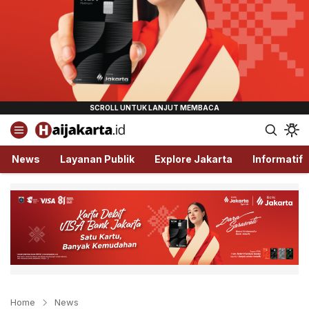
Haijakarta.id
Semua Tentang Jakarta Ada Disini!
News
Layanan Publik
Explore Jakarta
Informatif
Home
News