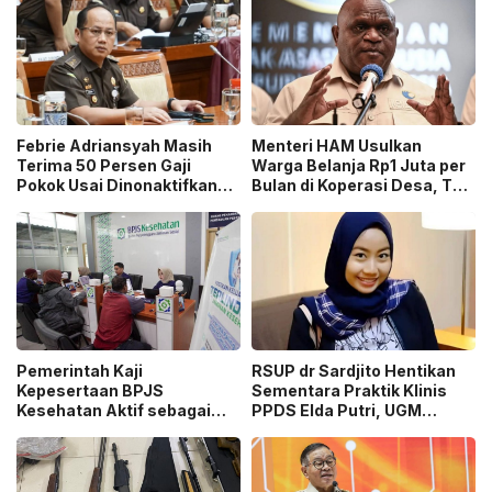
Febrie Adriansyah Masih
Menteri HAM Usulkan
Terima 50 Persen Gaji
Warga Belanja Rp1 Juta per
Pokok Usai Dinonaktifkan
Bulan di Koperasi Desa, Tuai
sebagai Jaksa, Tunjangan
Pro dan Kontra!
ASN Dihentikan!
Pemerintah Kaji
RSUP dr Sardjito Hentikan
Kepesertaan BPJS
Sementara Praktik Klinis
Kesehatan Aktif sebagai
PPDS Elda Putri, UGM
Syarat Pembuatan Paspor
Lakukan Investigasi!
hingga SIM!