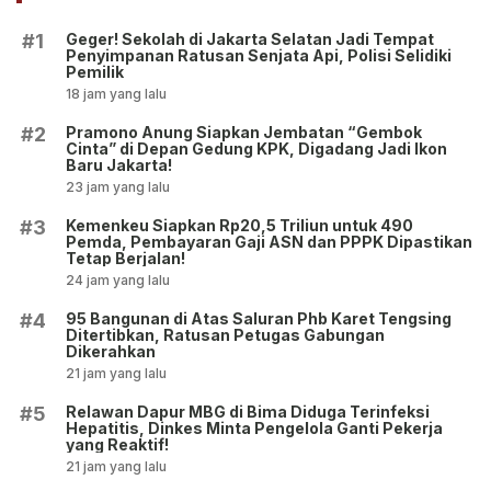
Geger! Sekolah di Jakarta Selatan Jadi Tempat
#1
Penyimpanan Ratusan Senjata Api, Polisi Selidiki
Pemilik
18 jam yang lalu
Pramono Anung Siapkan Jembatan “Gembok
#2
Cinta” di Depan Gedung KPK, Digadang Jadi Ikon
Baru Jakarta!
23 jam yang lalu
Kemenkeu Siapkan Rp20,5 Triliun untuk 490
#3
Pemda, Pembayaran Gaji ASN dan PPPK Dipastikan
Tetap Berjalan!
24 jam yang lalu
95 Bangunan di Atas Saluran Phb Karet Tengsing
#4
Ditertibkan, Ratusan Petugas Gabungan
Dikerahkan
21 jam yang lalu
Relawan Dapur MBG di Bima Diduga Terinfeksi
#5
Hepatitis, Dinkes Minta Pengelola Ganti Pekerja
yang Reaktif!
21 jam yang lalu