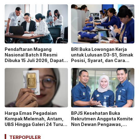
Graduate Belajar di Industri
pada 2026, Cek Syaratnya!
Media Digital!
Pendaftaran Magang
BRI Buka Lowongan Kerja
Nasional Batch II Resmi
untuk Lulusan D3-S1, Simak
Dibuka 15 Juli 2026, Dapat
Posisi, Syarat, dan Cara
Uang Saku Setara UMP!
Daftarnya
Harga Emas Pegadaian
BPJS Kesehatan Buka
Kompak Melemah, Antam,
Rekrutmen Anggota Komite
UBS Hingga Galeri 24 Turun
Non Dewan Pengawas,
pada 14 Juli 2026
Dibuka hingga 18 Juli 2026!
TERPOPULER