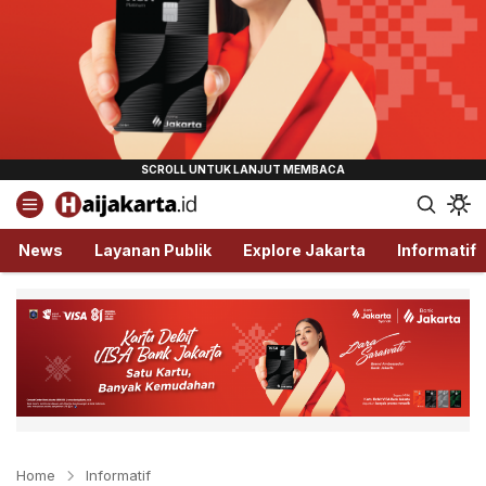
Haijakarta.id
Semua Tentang Jakarta Ada Disini!
News
Layanan Publik
Explore Jakarta
Informatif
Home
Informatif