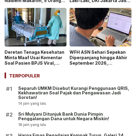
Nadiem Makarim, 5 Orang
Laki-Laki, DKI Jakarta Jadi
Akan Diperiksa Ulang dalam
Wilayah Perdana Program
Kasus Chromebook!
BIAS 2026
Deretan Tenaga Kesehatan
WFH ASN Sehari Sepekan
Minta Maaf Usai Komentar
Diperpanjang hingga Akhir
Soal Pasien BPJS Viral,
September 2026,
Kasus Yurizal Tri
Pemerintah Klaim Kinerja
Chaerawan Jadi Sorotan
Tetap Optimal
TERPOPULER
Publik!
Separuh UMKM Disebut Kurangi Penggunaan QRIS,
#1
Kekhawatiran Soal Pajak dan Pengawasan Jadi
Sorotan!
14 jam yang lalu
Sri Mulyani Ditunjuk Bank Dunia Pimpin
#2
Penggalangan Dana untuk Negara Miskin!
18 jam yang lalu
Harga Emas Pegadaian Kompak Turun, Galeri 24,
#3