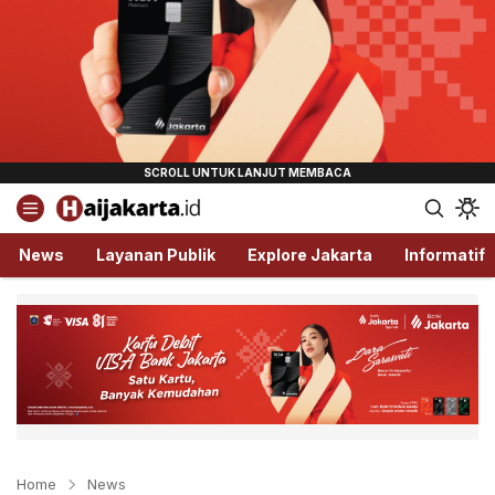
Haijakarta.id
Semua Tentang Jakarta Ada Disini!
News
Layanan Publik
Explore Jakarta
Informatif
Home
News