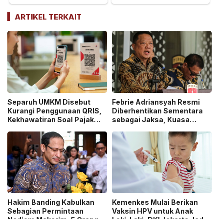
ARTIKEL TERKAIT
Separuh UMKM Disebut
Febrie Adriansyah Resmi
Kurangi Penggunaan QRIS,
Diberhentikan Sementara
Kekhawatiran Soal Pajak
sebagai Jaksa, Kuasa
dan Pengawasan Jadi
Hukum Tempuh Jalur
Sorotan!
Praperadilan!
Hakim Banding Kabulkan
Kemenkes Mulai Berikan
Sebagian Permintaan
Vaksin HPV untuk Anak