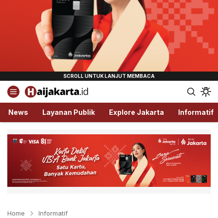
Haijakarta.id
Semua Tentang Jakarta Ada Disini!
News
Layanan Publik
Explore Jakarta
Informatif
Home
Informatif