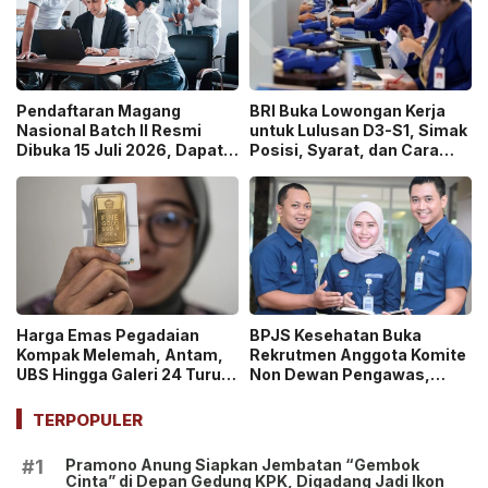
Pendaftaran Magang
BRI Buka Lowongan Kerja
Nasional Batch II Resmi
untuk Lulusan D3-S1, Simak
Dibuka 15 Juli 2026, Dapat
Posisi, Syarat, dan Cara
Uang Saku Setara UMP!
Daftarnya
Harga Emas Pegadaian
BPJS Kesehatan Buka
Kompak Melemah, Antam,
Rekrutmen Anggota Komite
UBS Hingga Galeri 24 Turun
Non Dewan Pengawas,
pada 14 Juli 2026
Dibuka hingga 18 Juli 2026!
TERPOPULER
Pramono Anung Siapkan Jembatan “Gembok
#1
Cinta” di Depan Gedung KPK, Digadang Jadi Ikon