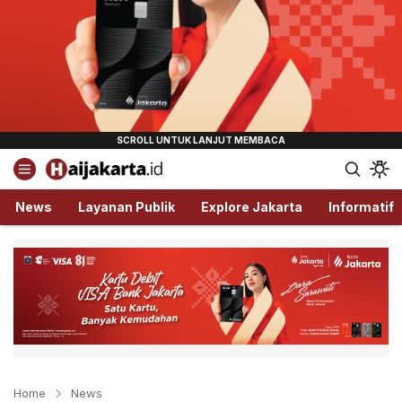
Haijakarta.id
Semua Tentang Jakarta Ada Disini!
News
Layanan Publik
Explore Jakarta
Informatif
Home
News