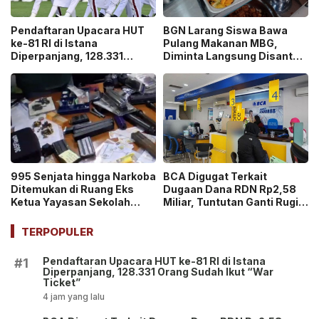
Pendaftaran Upacara HUT
BGN Larang Siswa Bawa
ke-81 RI di Istana
Pulang Makanan MBG,
Diperpanjang, 128.331
Diminta Langsung Disantap
Orang Sudah Ikut “War
di Sekolah!
Ticket”
995 Senjata hingga Narkoba
BCA Digugat Terkait
Ditemukan di Ruang Eks
Dugaan Dana RDN Rp2,58
Ketua Yayasan Sekolah
Miliar, Tuntutan Ganti Rugi
Jaksel, Disebut untuk
Capai Rp2,814 Triliun!
Ekskul Menembak!
TERPOPULER
Pendaftaran Upacara HUT ke-81 RI di Istana
#1
Diperpanjang, 128.331 Orang Sudah Ikut “War
Ticket”
4 jam yang lalu