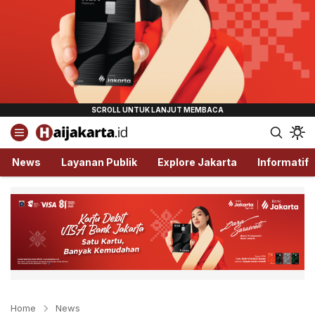
Haijakarta.id
Semua Tentang Jakarta Ada Disini!
News
Layanan Publik
Explore Jakarta
Informatif
Home
News