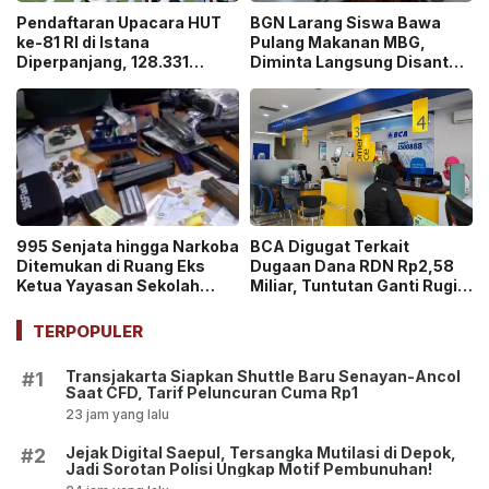
Pendaftaran Upacara HUT
BGN Larang Siswa Bawa
ke-81 RI di Istana
Pulang Makanan MBG,
Diperpanjang, 128.331
Diminta Langsung Disantap
Orang Sudah Ikut “War
di Sekolah!
Ticket”
995 Senjata hingga Narkoba
BCA Digugat Terkait
Ditemukan di Ruang Eks
Dugaan Dana RDN Rp2,58
Ketua Yayasan Sekolah
Miliar, Tuntutan Ganti Rugi
Jaksel, Disebut untuk
Capai Rp2,814 Triliun!
Ekskul Menembak!
TERPOPULER
Transjakarta Siapkan Shuttle Baru Senayan-Ancol
#1
Saat CFD, Tarif Peluncuran Cuma Rp1
23 jam yang lalu
Jejak Digital Saepul, Tersangka Mutilasi di Depok,
#2
Jadi Sorotan Polisi Ungkap Motif Pembunuhan!