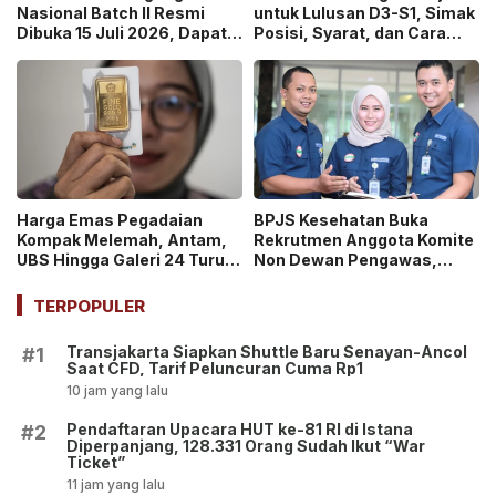
Nasional Batch II Resmi
untuk Lulusan D3-S1, Simak
Dibuka 15 Juli 2026, Dapat
Posisi, Syarat, dan Cara
Uang Saku Setara UMP!
Daftarnya
Harga Emas Pegadaian
BPJS Kesehatan Buka
Kompak Melemah, Antam,
Rekrutmen Anggota Komite
UBS Hingga Galeri 24 Turun
Non Dewan Pengawas,
pada 14 Juli 2026
Dibuka hingga 18 Juli 2026!
TERPOPULER
Transjakarta Siapkan Shuttle Baru Senayan-Ancol
#1
Saat CFD, Tarif Peluncuran Cuma Rp1
10 jam yang lalu
Pendaftaran Upacara HUT ke-81 RI di Istana
#2
Diperpanjang, 128.331 Orang Sudah Ikut “War
Ticket”
11 jam yang lalu