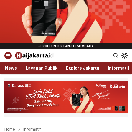
Haijakarta.id
Semua Tentang Jakarta Ada Disini!
News
Layanan Publik
Explore Jakarta
Informatif
Home
Informatif