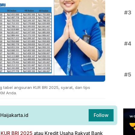
#3
#4
#5
 tabel angsuran KUR BRI 2025, syarat, dan tips
KM Anda.
aijakarta.id
Follow
n
KUR BRI 2025
atau Kredit Usaha Rakyat Bank