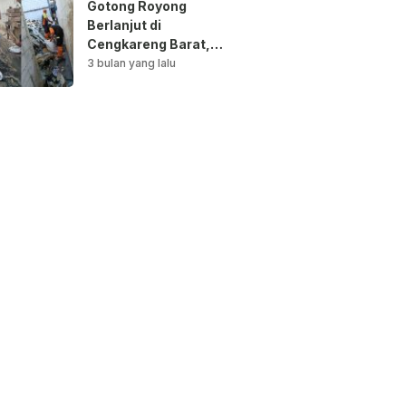
Gotong Royong
Berlanjut di
Cengkareng Barat,
Saluran Air
3 bulan yang lalu
Dibersihkan untuk
Antisipasi Genangan