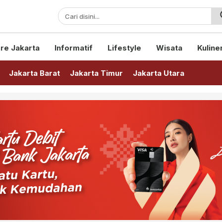
sini!
re Jakarta
Informatif
Lifestyle
Wisata
Kuline
Jakarta Barat
Jakarta Timur
Jakarta Utara