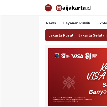
Haijakarta.id
Semua Tentang Jakarta Ada Di
News
Layanan Publik
Explo
Jakarta Pusat
Jakarta Selatan