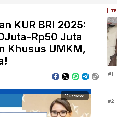
TE
an KUR BRI 2025:
0Juta-Rp50 Juta
hun Khusus UMKM,
a!
#1
Perbesar
#2