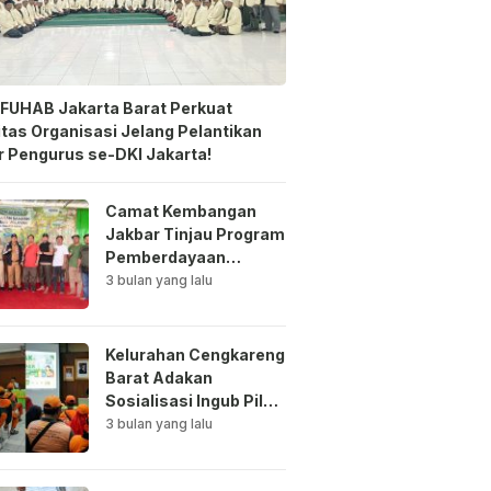
FUHAB Jakarta Barat Perkuat
itas Organisasi Jelang Pelantikan
 Pengurus se-DKI Jakarta!
Camat Kembangan
Jakbar Tinjau Program
Pemberdayaan
Lingkungan di Bale
3 bulan yang lalu
Mawar Mewangi RW
03
Kelurahan Cengkareng
Barat Adakan
Sosialisasi Ingub Pilah
Sampah Kepada PPSU
3 bulan yang lalu
dan RPTRA