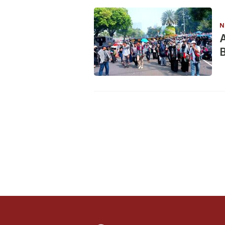
N
A
B