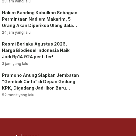
Praperadilan!
23 jam yang lalu
Hakim Banding Kabulkan Sebagian
Permintaan Nadiem Makarim, 5
Orang Akan Diperiksa Ulang dalam
Kasus Chromebook!
24 jam yang lalu
Resmi Berlaku Agustus 2026,
Harga Biodiesel Indonesia Naik
Jadi Rp14.924 per Liter!
3 jam yang lalu
Pramono Anung Siapkan Jembatan
“Gembok Cinta” di Depan Gedung
KPK, Digadang Jadi Ikon Baru
Jakarta!
52 menit yang lalu