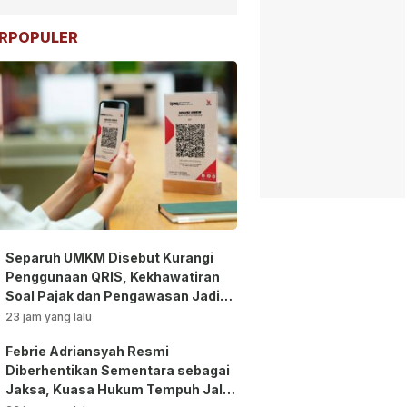
RPOPULER
Separuh UMKM Disebut Kurangi
Penggunaan QRIS, Kekhawatiran
Soal Pajak dan Pengawasan Jadi
Sorotan!
23 jam yang lalu
Febrie Adriansyah Resmi
Diberhentikan Sementara sebagai
Jaksa, Kuasa Hukum Tempuh Jalur