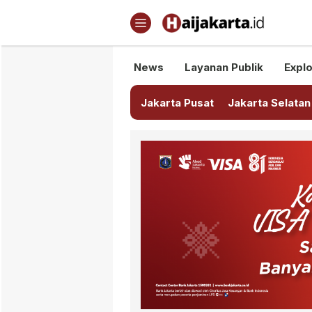
Haijakarta.id
Semua Tentang Jakarta Ada Di
News
Layanan Publik
Explo
Jakarta Pusat
Jakarta Selatan