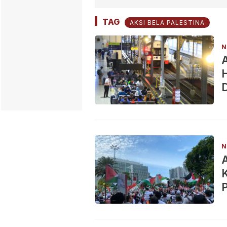
TAG
AKSI BELA PALESTINA
N
A
H
D
N
A
K
P