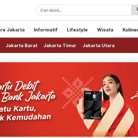
sini!
re Jakarta
Informatif
Lifestyle
Wisata
Kuline
Jakarta Barat
Jakarta Timur
Jakarta Utara