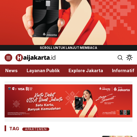
Haijakarta.id
Semua Tentang Jakarta Ada Disini!
News
Layanan Publik
Explore Jakarta
Informatif
TAG
APARTEMEN