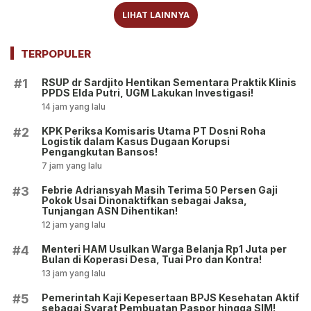
LIHAT LAINNYA
TERPOPULER
RSUP dr Sardjito Hentikan Sementara Praktik Klinis
#1
PPDS Elda Putri, UGM Lakukan Investigasi!
14 jam yang lalu
KPK Periksa Komisaris Utama PT Dosni Roha
#2
Logistik dalam Kasus Dugaan Korupsi
Pengangkutan Bansos!
7 jam yang lalu
Febrie Adriansyah Masih Terima 50 Persen Gaji
#3
Pokok Usai Dinonaktifkan sebagai Jaksa,
Tunjangan ASN Dihentikan!
12 jam yang lalu
Menteri HAM Usulkan Warga Belanja Rp1 Juta per
#4
Bulan di Koperasi Desa, Tuai Pro dan Kontra!
13 jam yang lalu
Pemerintah Kaji Kepesertaan BPJS Kesehatan Aktif
#5
sebagai Syarat Pembuatan Paspor hingga SIM!