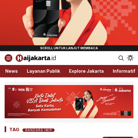
Haijakarta.id
Semua Tentang Jakarta Ada Disini!
News
Layanan Publik
Explore Jakarta
Informatif
TAG
BANDARA IMIP