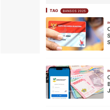
TAG
BANSOS 2025
I
S
S
I
C
J