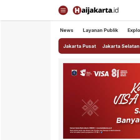
Haijakarta.id
Semua Tentang Jakarta Ada Di
News
Layanan Publik
Explo
Jakarta Pusat
Jakarta Selatan