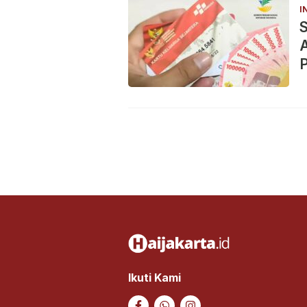
I
S
Ikuti Kami