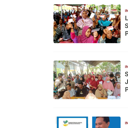
I
P
I
S
B
I