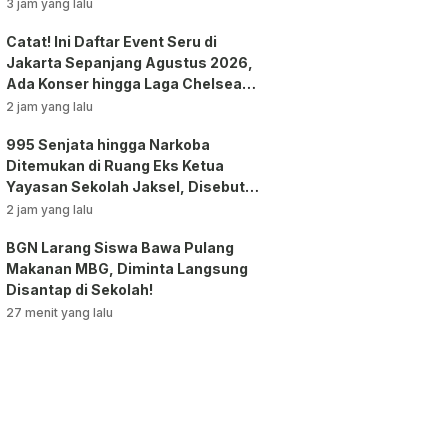
3 jam yang lalu
Catat! Ini Daftar Event Seru di
Jakarta Sepanjang Agustus 2026,
Ada Konser hingga Laga Chelsea
vs AC Milan
2 jam yang lalu
995 Senjata hingga Narkoba
Ditemukan di Ruang Eks Ketua
Yayasan Sekolah Jaksel, Disebut
untuk Ekskul Menembak!
2 jam yang lalu
BGN Larang Siswa Bawa Pulang
Makanan MBG, Diminta Langsung
Disantap di Sekolah!
27 menit yang lalu