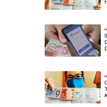
I
D
D
I
T
K