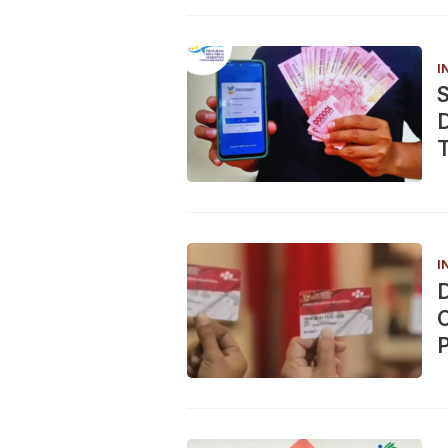
I
T
I
D
C