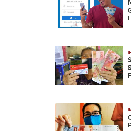
G
I
S
I
P