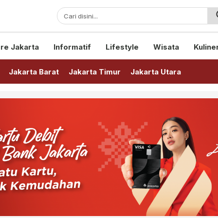
sini!
re Jakarta
Informatif
Lifestyle
Wisata
Kuline
Jakarta Barat
Jakarta Timur
Jakarta Utara