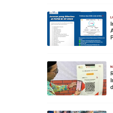
L
A
P
N
R
d