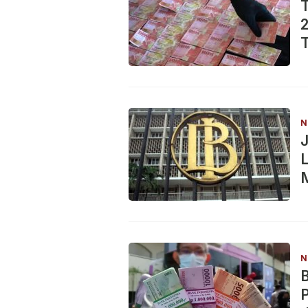
T
2
N
J
L
N
B
P