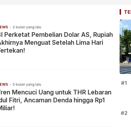
TE
EWS
-
2 bulan yang lalu
I Perketat Pembelian Dolar AS, Rupiah
khirnya Menguat Setelah Lima Hari
ertekan!
#1
EWS
-
5 bulan yang lalu
Tren Mencuci Uang untuk THR Lebaran
dul Fitri, Ancaman Denda hingga Rp1
iliar!
#2