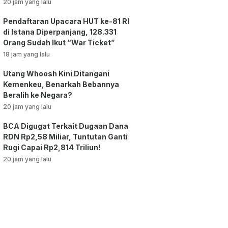
vs AC Milan
20 jam yang lalu
Pendaftaran Upacara HUT ke-81 RI
di Istana Diperpanjang, 128.331
Orang Sudah Ikut “War Ticket”
18 jam yang lalu
Utang Whoosh Kini Ditangani
Kemenkeu, Benarkah Bebannya
Beralih ke Negara?
20 jam yang lalu
BCA Digugat Terkait Dugaan Dana
RDN Rp2,58 Miliar, Tuntutan Ganti
Rugi Capai Rp2,814 Triliun!
20 jam yang lalu