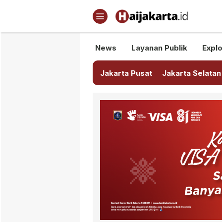
Haijakarta.id
Semua Tentang Jakarta Ada Di
News
Layanan Publik
Explo
Jakarta Pusat
Jakarta Selatan