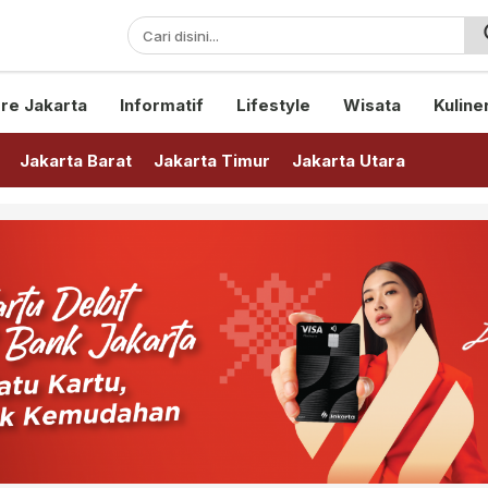
sini!
re Jakarta
Informatif
Lifestyle
Wisata
Kuline
Jakarta Barat
Jakarta Timur
Jakarta Utara