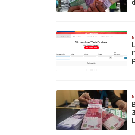
d
N
D
N
B
3
L