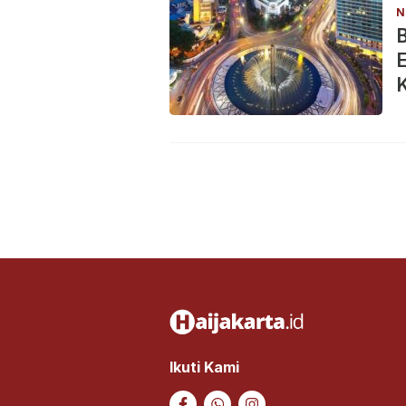
N
B
K
Ikuti Kami