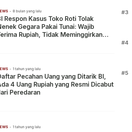
EWS
-
8 bulan yang lalu
#3
I Respon Kasus Toko Roti Tolak
enek Gegara Pakai Tunai: Wajib
erima Rupiah, Tidak Meminggirkan
Kelompok Rentan
#4
EWS
-
1 tahun yang lalu
#5
aftar Pecahan Uang yang Ditarik BI,
Ada 4 Uang Rupiah yang Resmi Dicabut
ari Peredaran
EWS
-
1 tahun yang lalu