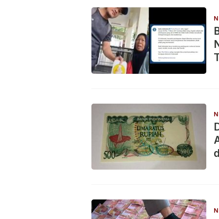
N
B
N
T
N
D
d
N