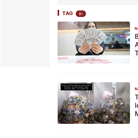
TAG
BI
N
B
A
T
N
I
M