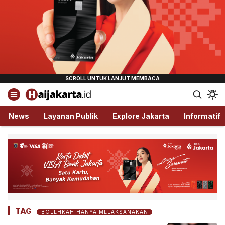
Haijakarta.id
Semua Tentang Jakarta Ada Disini!
News
Layanan Publik
Explore Jakarta
Informatif
TAG
BOLEHKAH HANYA MELAKSANAKAN