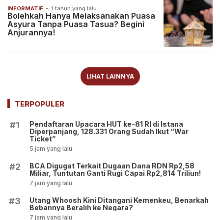
INFORMATIF
-
1 tahun yang lalu
Bolehkah Hanya Melaksanakan Puasa
Asyura Tanpa Puasa Tasua? Begini
Anjurannya!
LIHAT LAINNYA
TERPOPULER
Pendaftaran Upacara HUT ke-81 RI di Istana
#1
Diperpanjang, 128.331 Orang Sudah Ikut “War
Ticket”
5 jam yang lalu
BCA Digugat Terkait Dugaan Dana RDN Rp2,58
#2
Miliar, Tuntutan Ganti Rugi Capai Rp2,814 Triliun!
7 jam yang lalu
Utang Whoosh Kini Ditangani Kemenkeu, Benarkah
#3
Bebannya Beralih ke Negara?
7 jam yang lalu