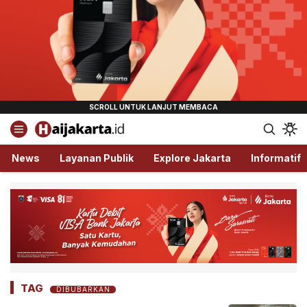
Haijakarta.id
Semua Tentang Jakarta Ada Disini!
News
Layanan Publik
Explore Jakarta
Informatif
TAG
DIBUBARKAN