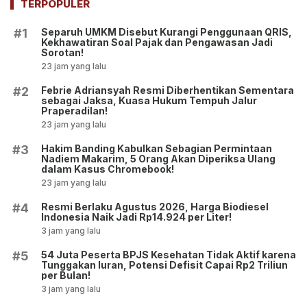
TERPOPULER
Separuh UMKM Disebut Kurangi Penggunaan QRIS,
#1
Kekhawatiran Soal Pajak dan Pengawasan Jadi
Sorotan!
23 jam yang lalu
Febrie Adriansyah Resmi Diberhentikan Sementara
#2
sebagai Jaksa, Kuasa Hukum Tempuh Jalur
Praperadilan!
23 jam yang lalu
Hakim Banding Kabulkan Sebagian Permintaan
#3
Nadiem Makarim, 5 Orang Akan Diperiksa Ulang
dalam Kasus Chromebook!
23 jam yang lalu
Resmi Berlaku Agustus 2026, Harga Biodiesel
#4
Indonesia Naik Jadi Rp14.924 per Liter!
3 jam yang lalu
54 Juta Peserta BPJS Kesehatan Tidak Aktif karena
#5
Tunggakan Iuran, Potensi Defisit Capai Rp2 Triliun
per Bulan!
3 jam yang lalu