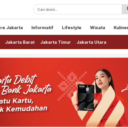
sini!
re Jakarta
Informatif
Lifestyle
Wisata
Kuline
Jakarta Barat
Jakarta Timur
Jakarta Utara