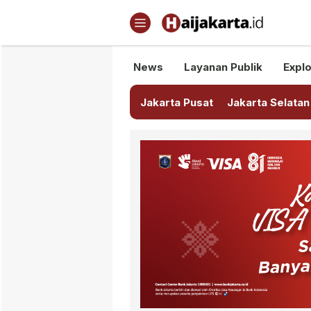
Haijakarta.id
Semua Tentang Jakarta Ada Di
News
Layanan Publik
Explo
Jakarta Pusat
Jakarta Selatan