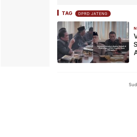
TAG
DPRD JATENG
N
S
A
Sud