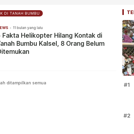
TE
K DI TANAH BUMBU
EWS
-
11 bulan yang lalu
 Fakta Helikopter Hilang Kontak di
anah Bumbu Kalsel, 8 Orang Belum
Ditemukan
ah ditampilkan semua
#1
#2