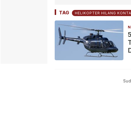
TAG
HELIKOPTER HILANG KONTA
N
5
T
Sud