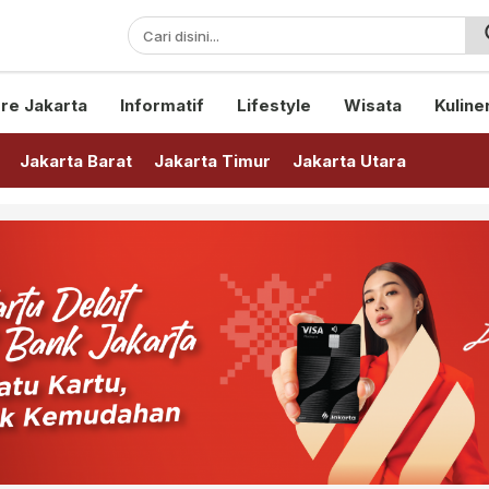
sini!
re Jakarta
Informatif
Lifestyle
Wisata
Kuline
Jakarta Barat
Jakarta Timur
Jakarta Utara