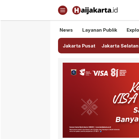
Haijakarta.id
Semua Tentang Jakarta Ada Di
News
Layanan Publik
Explo
Jakarta Pusat
Jakarta Selatan