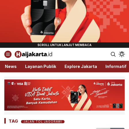
Haijakarta.id
Semua Tentang Jakarta Ada Disini!
News
Layanan Publik
Explore Jakarta
Informatif
TAG
JALAN TOL JAGORAWI