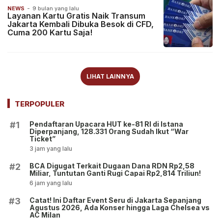
NEWS
-
9 bulan yang lalu
Layanan Kartu Gratis Naik Transum
Jakarta Kembali Dibuka Besok di CFD,
Cuma 200 Kartu Saja!
LIHAT LAINNYA
TERPOPULER
Pendaftaran Upacara HUT ke-81 RI di Istana
#1
Diperpanjang, 128.331 Orang Sudah Ikut “War
Ticket”
3 jam yang lalu
BCA Digugat Terkait Dugaan Dana RDN Rp2,58
#2
Miliar, Tuntutan Ganti Rugi Capai Rp2,814 Triliun!
6 jam yang lalu
Catat! Ini Daftar Event Seru di Jakarta Sepanjang
#3
Agustus 2026, Ada Konser hingga Laga Chelsea vs
AC Milan