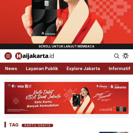
Haijakarta.id
Semua Tentang Jakarta Ada Disini!
News
Layanan Publik
Explore Jakarta
Informatif
TAG
KARTU GRATIS