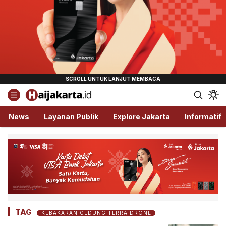
Haijakarta.id
Semua Tentang Jakarta Ada Disini!
News
Layanan Publik
Explore Jakarta
Informatif
TAG
KEBAKARAN GEDUNG TERRA DRONE