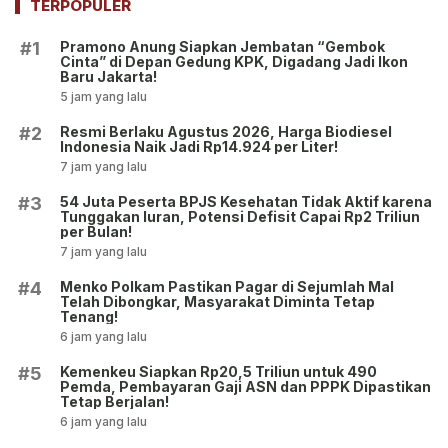
TERPOPULER
Pramono Anung Siapkan Jembatan “Gembok
#1
Cinta” di Depan Gedung KPK, Digadang Jadi Ikon
Baru Jakarta!
5 jam yang lalu
Resmi Berlaku Agustus 2026, Harga Biodiesel
#2
Indonesia Naik Jadi Rp14.924 per Liter!
7 jam yang lalu
54 Juta Peserta BPJS Kesehatan Tidak Aktif karena
#3
Tunggakan Iuran, Potensi Defisit Capai Rp2 Triliun
per Bulan!
7 jam yang lalu
Menko Polkam Pastikan Pagar di Sejumlah Mal
#4
Telah Dibongkar, Masyarakat Diminta Tetap
Tenang!
6 jam yang lalu
Kemenkeu Siapkan Rp20,5 Triliun untuk 490
#5
Pemda, Pembayaran Gaji ASN dan PPPK Dipastikan
Tetap Berjalan!
6 jam yang lalu