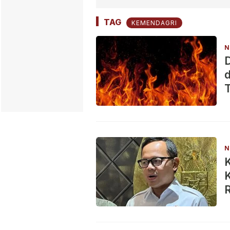
TAG
KEMENDAGRI
N
d
N
K
R