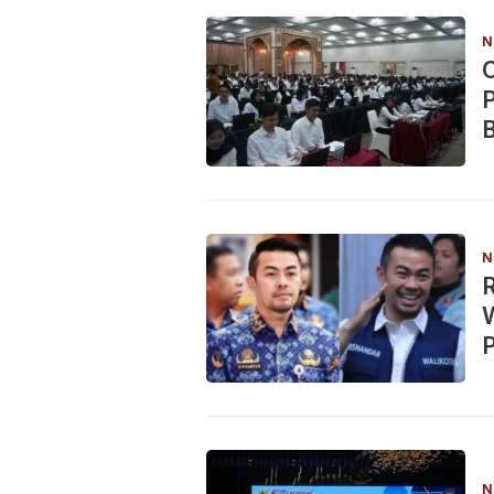
N
C
B
N
R
W
N