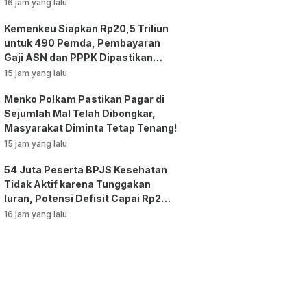
16 jam yang lalu
Kemenkeu Siapkan Rp20,5 Triliun
untuk 490 Pemda, Pembayaran
Gaji ASN dan PPPK Dipastikan
Tetap Berjalan!
15 jam yang lalu
Menko Polkam Pastikan Pagar di
Sejumlah Mal Telah Dibongkar,
Masyarakat Diminta Tetap Tenang!
15 jam yang lalu
54 Juta Peserta BPJS Kesehatan
Tidak Aktif karena Tunggakan
Iuran, Potensi Defisit Capai Rp2
Triliun per Bulan!
16 jam yang lalu