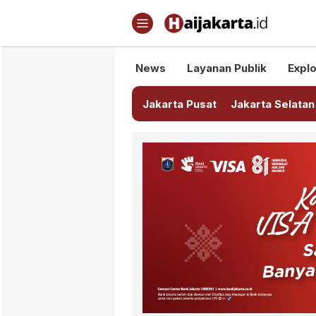
Haijakarta.id
Semua Tentang Jakarta Ada Di
News
Layanan Publik
Explo
Jakarta Pusat
Jakarta Selatan