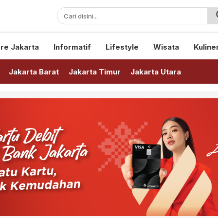
sini!
re Jakarta
Informatif
Lifestyle
Wisata
Kuline
Jakarta Barat
Jakarta Timur
Jakarta Utara