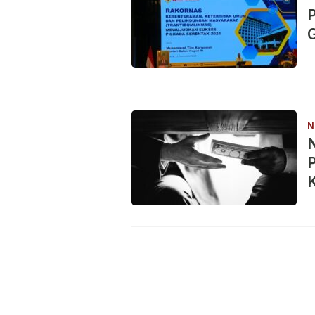
P
G
N
P