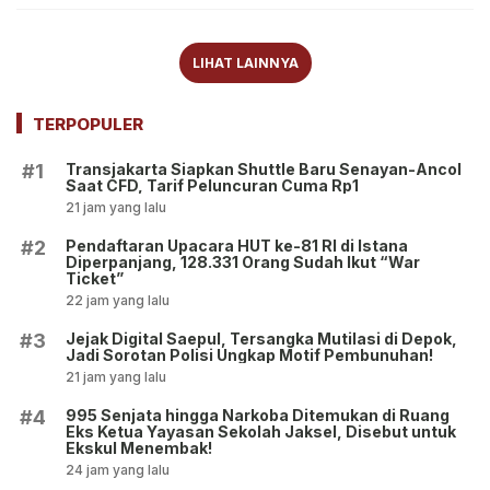
LIHAT LAINNYA
TERPOPULER
Transjakarta Siapkan Shuttle Baru Senayan-Ancol
#1
Saat CFD, Tarif Peluncuran Cuma Rp1
21 jam yang lalu
Pendaftaran Upacara HUT ke-81 RI di Istana
#2
Diperpanjang, 128.331 Orang Sudah Ikut “War
Ticket”
22 jam yang lalu
Jejak Digital Saepul, Tersangka Mutilasi di Depok,
#3
Jadi Sorotan Polisi Ungkap Motif Pembunuhan!
21 jam yang lalu
995 Senjata hingga Narkoba Ditemukan di Ruang
#4
Eks Ketua Yayasan Sekolah Jaksel, Disebut untuk
Ekskul Menembak!
24 jam yang lalu