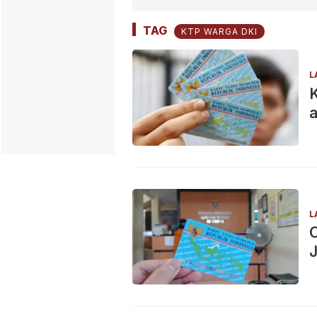
TAG
KTP WARGA DKI
L
K
a
L
J