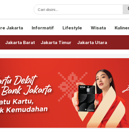
sini!
re Jakarta
Informatif
Lifestyle
Wisata
Kuline
Jakarta Barat
Jakarta Timur
Jakarta Utara