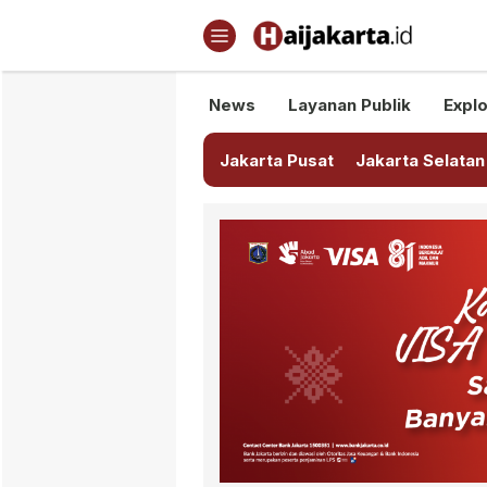
Haijakarta.id
Semua Tentang Jakarta Ada Di
News
Layanan Publik
Explo
Jakarta Pusat
Jakarta Selatan