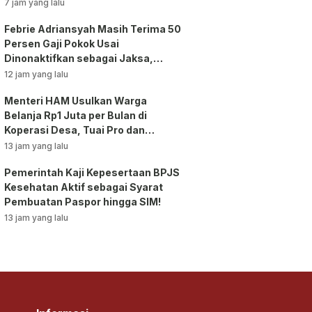
Bansos!
7 jam yang lalu
Febrie Adriansyah Masih Terima 50
Persen Gaji Pokok Usai
Dinonaktifkan sebagai Jaksa,
Tunjangan ASN Dihentikan!
12 jam yang lalu
Menteri HAM Usulkan Warga
Belanja Rp1 Juta per Bulan di
Koperasi Desa, Tuai Pro dan
Kontra!
13 jam yang lalu
Pemerintah Kaji Kepesertaan BPJS
Kesehatan Aktif sebagai Syarat
Pembuatan Paspor hingga SIM!
13 jam yang lalu