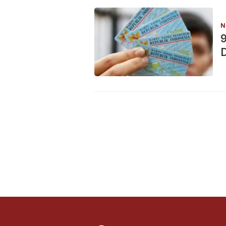
N
9
D