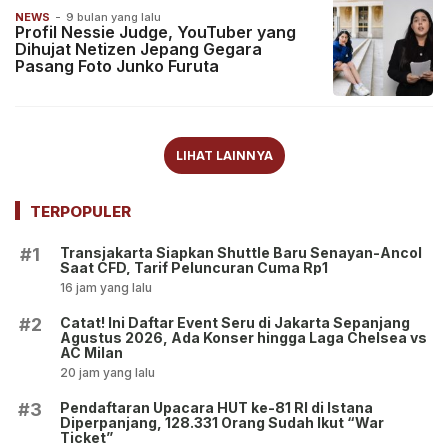
NEWS
-
9 bulan yang lalu
Profil Nessie Judge, YouTuber yang
Dihujat Netizen Jepang Gegara
Pasang Foto Junko Furuta
LIHAT LAINNYA
TERPOPULER
Transjakarta Siapkan Shuttle Baru Senayan-Ancol
#1
Saat CFD, Tarif Peluncuran Cuma Rp1
16 jam yang lalu
Catat! Ini Daftar Event Seru di Jakarta Sepanjang
#2
Agustus 2026, Ada Konser hingga Laga Chelsea vs
AC Milan
20 jam yang lalu
Pendaftaran Upacara HUT ke-81 RI di Istana
#3
Diperpanjang, 128.331 Orang Sudah Ikut “War
Ticket”