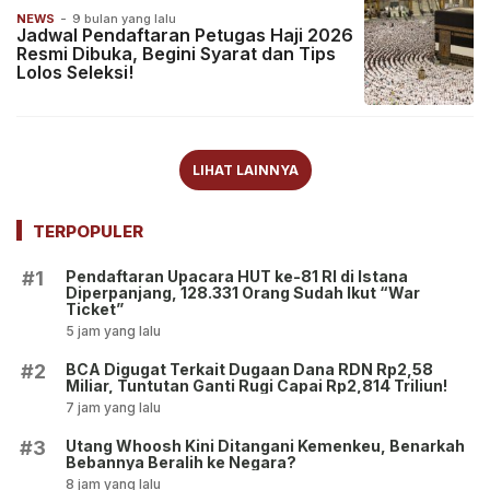
NEWS
-
9 bulan yang lalu
Jadwal Pendaftaran Petugas Haji 2026
Resmi Dibuka, Begini Syarat dan Tips
Lolos Seleksi!
LIHAT LAINNYA
TERPOPULER
Pendaftaran Upacara HUT ke-81 RI di Istana
#1
Diperpanjang, 128.331 Orang Sudah Ikut “War
Ticket”
5 jam yang lalu
BCA Digugat Terkait Dugaan Dana RDN Rp2,58
#2
Miliar, Tuntutan Ganti Rugi Capai Rp2,814 Triliun!
7 jam yang lalu
Utang Whoosh Kini Ditangani Kemenkeu, Benarkah
#3
Bebannya Beralih ke Negara?
8 jam yang lalu