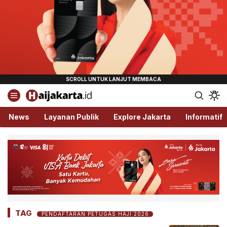
Haijakarta.id
Semua Tentang Jakarta Ada Disini!
News
Layanan Publik
Explore Jakarta
Informatif
TAG
PENDAFTARAN PETUGAS HAJI 2026