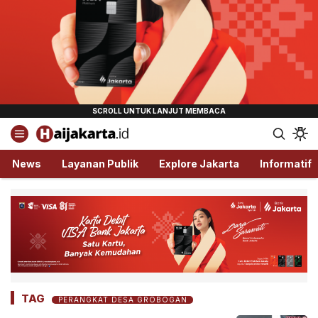
Haijakarta.id
Semua Tentang Jakarta Ada Disini!
News
Layanan Publik
Explore Jakarta
Informatif
TAG
PERANGKAT DESA GROBOGAN