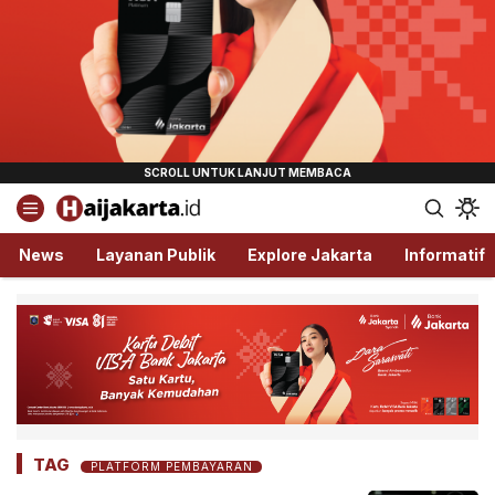
Haijakarta.id
Semua Tentang Jakarta Ada Disini!
News
Layanan Publik
Explore Jakarta
Informatif
TAG
PLATFORM PEMBAYARAN