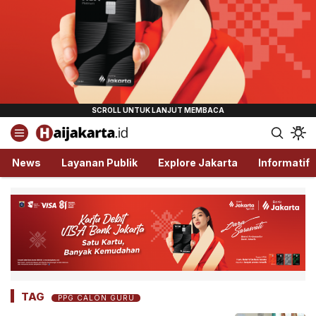
Haijakarta.id
Semua Tentang Jakarta Ada Disini!
News
Layanan Publik
Explore Jakarta
Informatif
TAG
PPG CALON GURU