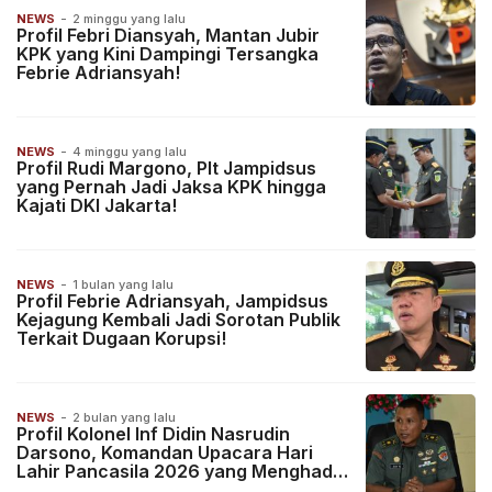
NEWS
-
2 minggu yang lalu
Profil Febri Diansyah, Mantan Jubir
KPK yang Kini Dampingi Tersangka
Febrie Adriansyah!
NEWS
-
4 minggu yang lalu
Profil Rudi Margono, Plt Jampidsus
yang Pernah Jadi Jaksa KPK hingga
Kajati DKI Jakarta!
NEWS
-
1 bulan yang lalu
Profil Febrie Adriansyah, Jampidsus
Kejagung Kembali Jadi Sorotan Publik
Terkait Dugaan Korupsi!
NEWS
-
2 bulan yang lalu
Profil Kolonel Inf Didin Nasrudin
Darsono, Komandan Upacara Hari
Lahir Pancasila 2026 yang Menghadap
Presiden Prabowo!