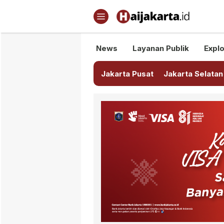
Haijakarta.id
Semua Tentang Jakarta Ada Di
News
Layanan Publik
Explo
Jakarta Pusat
Jakarta Selatan