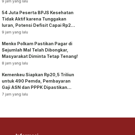
9 jam yang lalu
54 Juta Peserta BPJS Kesehatan
Tidak Aktif karena Tunggakan
Iuran, Potensi Defisit Capai Rp2
Triliun per Bulan!
9 jam yang lalu
Menko Polkam Pastikan Pagar di
Sejumlah Mal Telah Dibongkar,
Masyarakat Diminta Tetap Tenang!
8 jam yang lalu
Kemenkeu Siapkan Rp20,5 Triliun
untuk 490 Pemda, Pembayaran
Gaji ASN dan PPPK Dipastikan
Tetap Berjalan!
7 jam yang lalu