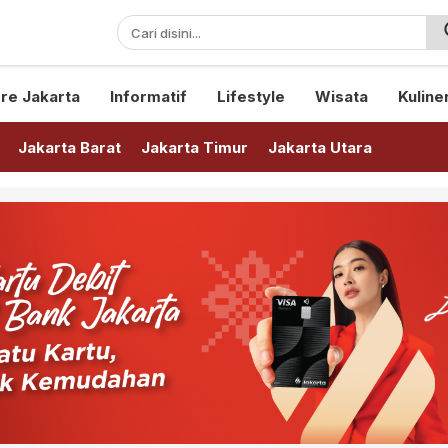
sini!
re Jakarta
Informatif
Lifestyle
Wisata
Kuline
Jakarta Barat
Jakarta Timur
Jakarta Utara