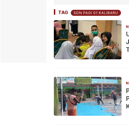
TAG
SDN PAGI 01 KALIBARU
N
U
J
N
P
P
K