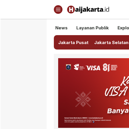
Haijakarta.id
Semua Tentang Jakarta Ada Di
News
Layanan Publik
Explo
Jakarta Pusat
Jakarta Selatan