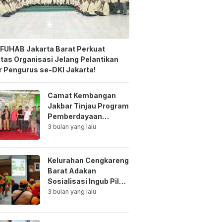
FUHAB Jakarta Barat Perkuat
itas Organisasi Jelang Pelantikan
 Pengurus se-DKI Jakarta!
Camat Kembangan
Jakbar Tinjau Program
Pemberdayaan
Lingkungan di Bale
3 bulan yang lalu
Mawar Mewangi RW
03
Kelurahan Cengkareng
Barat Adakan
Sosialisasi Ingub Pilah
Sampah Kepada PPSU
3 bulan yang lalu
dan RPTRA