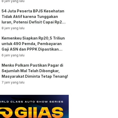
8 jam yang lalu
54 Juta Peserta BPJS Kesehatan
Tidak Aktif karena Tunggakan
Iuran, Potensi Defisit Capai Rp2
Triliun per Bulan!
8 jam yang lalu
Kemenkeu Siapkan Rp20,5 Triliun
untuk 490 Pemda, Pembayaran
Gaji ASN dan PPPK Dipastikan
Tetap Berjalan!
6 jam yang lalu
Menko Polkam Pastikan Pagar di
Sejumlah Mal Telah Dibongkar,
Masyarakat Diminta Tetap Tenang!
7 jam yang lalu