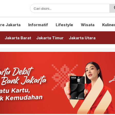
sini!
re Jakarta
Informatif
Lifestyle
Wisata
Kuline
Jakarta Barat
Jakarta Timur
Jakarta Utara