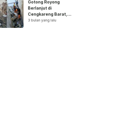
Gotong Royong
Berlanjut di
Cengkareng Barat,
Saluran Air
3 bulan yang lalu
Dibersihkan untuk
Antisipasi Genangan