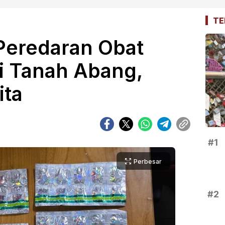
TE
Peredaran Obat
di Tanah Abang,
ita
#1
Perbesar
#2