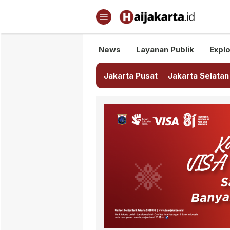
Haijakarta.id
Semua Tentang Jakarta Ada Di
News
Layanan Publik
Explo
Jakarta Pusat
Jakarta Selatan