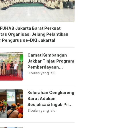
FUHAB Jakarta Barat Perkuat
itas Organisasi Jelang Pelantikan
 Pengurus se-DKI Jakarta!
Camat Kembangan
Jakbar Tinjau Program
Pemberdayaan
Lingkungan di Bale
3 bulan yang lalu
Mawar Mewangi RW
03
Kelurahan Cengkareng
Barat Adakan
Sosialisasi Ingub Pilah
Sampah Kepada PPSU
3 bulan yang lalu
dan RPTRA