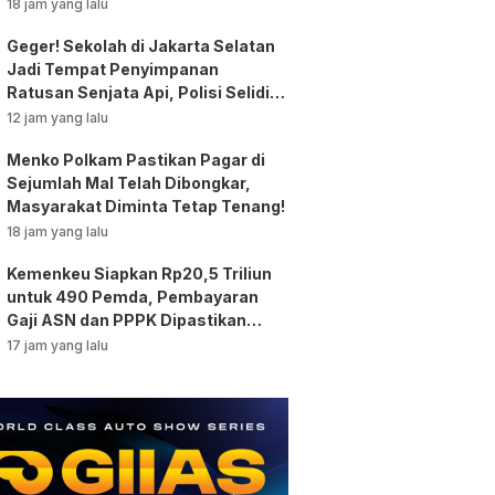
18 jam yang lalu
Geger! Sekolah di Jakarta Selatan
Jadi Tempat Penyimpanan
Ratusan Senjata Api, Polisi Selidiki
Pemilik
12 jam yang lalu
Menko Polkam Pastikan Pagar di
Sejumlah Mal Telah Dibongkar,
Masyarakat Diminta Tetap Tenang!
18 jam yang lalu
Kemenkeu Siapkan Rp20,5 Triliun
untuk 490 Pemda, Pembayaran
Gaji ASN dan PPPK Dipastikan
Tetap Berjalan!
17 jam yang lalu