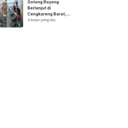
Gotong Royong
Berlanjut di
Cengkareng Barat,
Saluran Air
3 bulan yang lalu
Dibersihkan untuk
Antisipasi Genangan