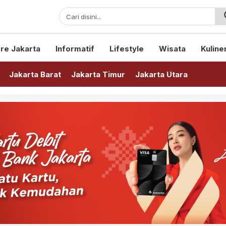
sini!
re Jakarta
Informatif
Lifestyle
Wisata
Kuline
Jakarta Barat
Jakarta Timur
Jakarta Utara