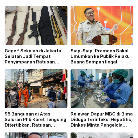
Geger! Sekolah di Jakarta
Siap-Siap, Pramono Bakal
Selatan Jadi Tempat
Umumkan ke Publik Pelaku
Penyimpanan Ratusan
Buang Sampah Ilegal
Senjata Api, Polisi Selidiki
Pemilik
95 Bangunan di Atas
Relawan Dapur MBG di Bima
Saluran Phb Karet Tengsing
Diduga Terinfeksi Hepatitis,
Ditertibkan, Ratusan
Dinkes Minta Pengelola
Petugas Gabungan
Ganti Pekerja yang Reaktif!
Dikerahkan