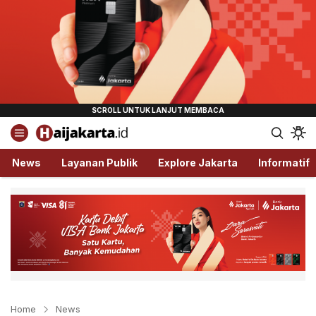
Haijakarta.id
Semua Tentang Jakarta Ada Disini!
News
Layanan Publik
Explore Jakarta
Informatif
Home
News