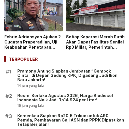
Febrie Adriansyah Ajukan 2
Setiap Koperasi Merah Putih
Gugatan Praperadilan, Uji
Akan Dapat Fasilitas Senilai
Keabsahan Penetapan
Rp3 Miliar, Pemerintah
Tersangka hingga
Tegaskan Berupa Aset!
Penyitaan Aset!
TERPOPULER
Pramono Anung Siapkan Jembatan “Gembok
#1
Cinta” di Depan Gedung KPK, Digadang Jadi Ikon
Baru Jakarta!
14 jam yang lalu
Resmi Berlaku Agustus 2026, Harga Biodiesel
#2
Indonesia Naik Jadi Rp14.924 per Liter!
16 jam yang lalu
Kemenkeu Siapkan Rp20,5 Triliun untuk 490
#3
Pemda, Pembayaran Gaji ASN dan PPPK Dipastikan
Tetap Berjalan!