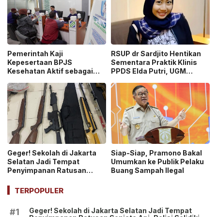
Pemerintah Kaji
RSUP dr Sardjito Hentikan
Kepesertaan BPJS
Sementara Praktik Klinis
Kesehatan Aktif sebagai
PPDS Elda Putri, UGM
Syarat Pembuatan Paspor
Lakukan Investigasi!
hingga SIM!
Geger! Sekolah di Jakarta
Siap-Siap, Pramono Bakal
Selatan Jadi Tempat
Umumkan ke Publik Pelaku
Penyimpanan Ratusan
Buang Sampah Ilegal
Senjata Api, Polisi Selidiki
Pemilik
TERPOPULER
Geger! Sekolah di Jakarta Selatan Jadi Tempat
#1