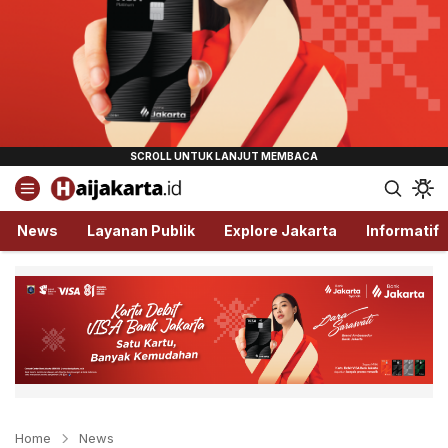
Haijakarta.id
Semua Tentang Jakarta Ada Disini!
News
Layanan Publik
Explore Jakarta
Informatif
Home
News