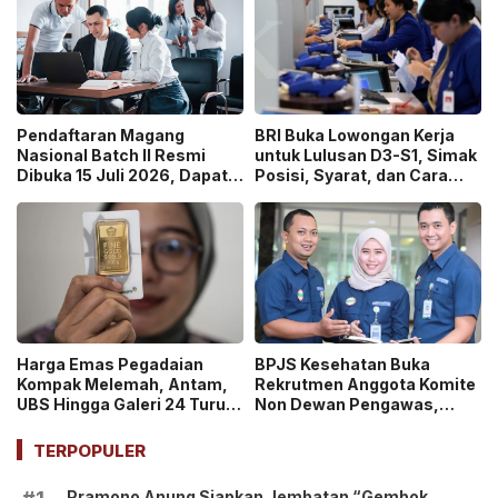
Pendaftaran Magang
BRI Buka Lowongan Kerja
Nasional Batch II Resmi
untuk Lulusan D3-S1, Simak
Dibuka 15 Juli 2026, Dapat
Posisi, Syarat, dan Cara
Uang Saku Setara UMP!
Daftarnya
Harga Emas Pegadaian
BPJS Kesehatan Buka
Kompak Melemah, Antam,
Rekrutmen Anggota Komite
UBS Hingga Galeri 24 Turun
Non Dewan Pengawas,
pada 14 Juli 2026
Dibuka hingga 18 Juli 2026!
TERPOPULER
Pramono Anung Siapkan Jembatan “Gembok