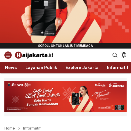
Haijakarta.id
Semua Tentang Jakarta Ada Disini!
News
Layanan Publik
Explore Jakarta
Informatif
Home
Informatif