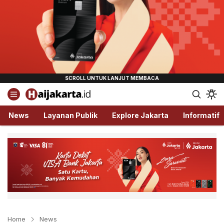
Haijakarta.id
Semua Tentang Jakarta Ada Disini!
News
Layanan Publik
Explore Jakarta
Informatif
Home
News