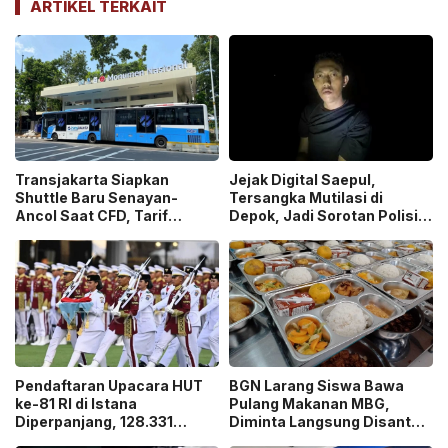
ARTIKEL TERKAIT
Transjakarta Siapkan
Jejak Digital Saepul,
Shuttle Baru Senayan-
Tersangka Mutilasi di
Ancol Saat CFD, Tarif
Depok, Jadi Sorotan Polisi
Peluncuran Cuma Rp1
Ungkap Motif Pembunuhan!
Pendaftaran Upacara HUT
BGN Larang Siswa Bawa
ke-81 RI di Istana
Pulang Makanan MBG,
Diperpanjang, 128.331
Diminta Langsung Disantap
Orang Sudah Ikut “War
di Sekolah!