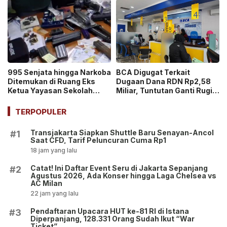
Ticket”
995 Senjata hingga Narkoba
BCA Digugat Terkait
Ditemukan di Ruang Eks
Dugaan Dana RDN Rp2,58
Ketua Yayasan Sekolah
Miliar, Tuntutan Ganti Rugi
Jaksel, Disebut untuk
Capai Rp2,814 Triliun!
Ekskul Menembak!
TERPOPULER
Transjakarta Siapkan Shuttle Baru Senayan-Ancol
#1
Saat CFD, Tarif Peluncuran Cuma Rp1
18 jam yang lalu
Catat! Ini Daftar Event Seru di Jakarta Sepanjang
#2
Agustus 2026, Ada Konser hingga Laga Chelsea vs
AC Milan
22 jam yang lalu
Pendaftaran Upacara HUT ke-81 RI di Istana
#3
Diperpanjang, 128.331 Orang Sudah Ikut “War
Ticket”