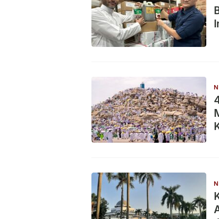
B
I
N
4
M
K
T
N
K
A