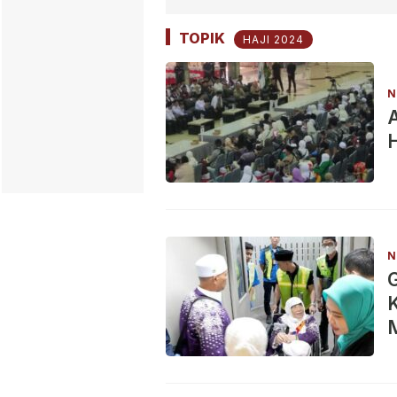
TOPIK
HAJI 2024
N
A
H
N