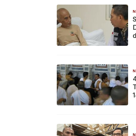
N
S
D
d
N
4
T
N