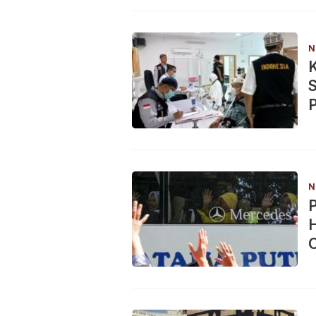
N
S
P
d
N
P
H
O