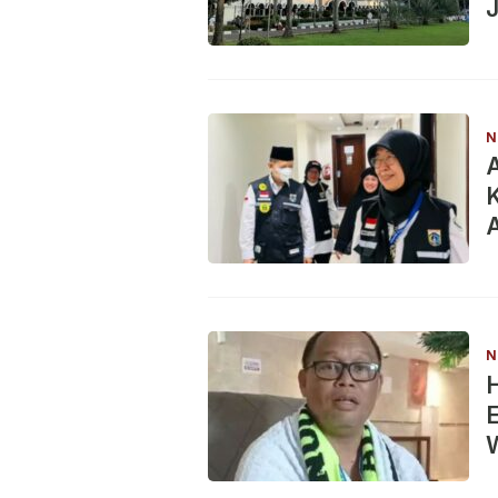
J
N
A
K
A
N
H
E
W