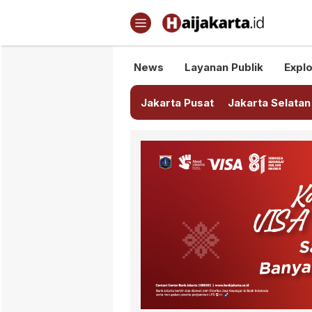
Haijakarta.id
Semua Tentang Jakarta Ada Di
News
Layanan Publik
Explo
Jakarta Pusat
Jakarta Selatan