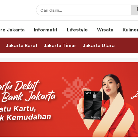
sini!
re Jakarta
Informatif
Lifestyle
Wisata
Kuline
Jakarta Barat
Jakarta Timur
Jakarta Utara