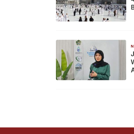
N
J
W
A