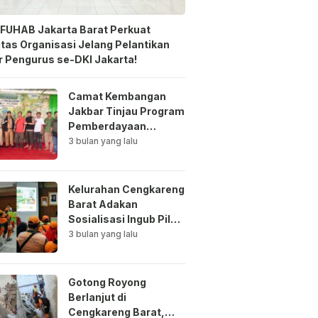
FUHAB Jakarta Barat Perkuat
itas Organisasi Jelang Pelantikan
 Pengurus se-DKI Jakarta!
Camat Kembangan
Jakbar Tinjau Program
Pemberdayaan
Lingkungan di Bale
3 bulan yang lalu
Mawar Mewangi RW
03
Kelurahan Cengkareng
Barat Adakan
Sosialisasi Ingub Pilah
Sampah Kepada PPSU
3 bulan yang lalu
dan RPTRA
Gotong Royong
Berlanjut di
Cengkareng Barat,