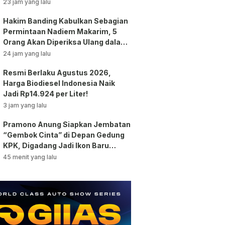
Praperadilan!
23 jam yang lalu
Hakim Banding Kabulkan Sebagian
Permintaan Nadiem Makarim, 5
Orang Akan Diperiksa Ulang dalam
Kasus Chromebook!
24 jam yang lalu
Resmi Berlaku Agustus 2026,
Harga Biodiesel Indonesia Naik
Jadi Rp14.924 per Liter!
3 jam yang lalu
Pramono Anung Siapkan Jembatan
“Gembok Cinta” di Depan Gedung
KPK, Digadang Jadi Ikon Baru
Jakarta!
45 menit yang lalu