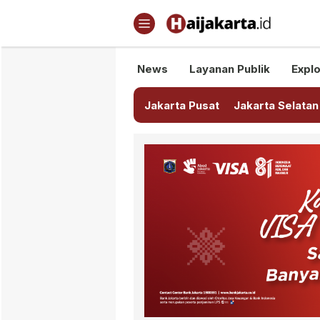
Haijakarta.id
Semua Tentang Jakarta Ada Di
News
Layanan Publik
Explo
Jakarta Pusat
Jakarta Selatan