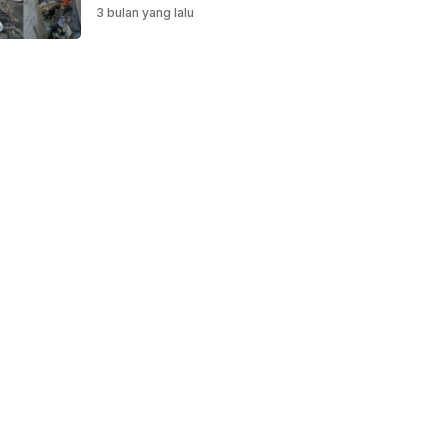
Saluran Air
3 bulan yang lalu
Dibersihkan untuk
Antisipasi Genangan