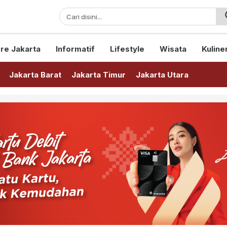
sini!
re Jakarta
Informatif
Lifestyle
Wisata
Kuline
Jakarta Barat
Jakarta Timur
Jakarta Utara