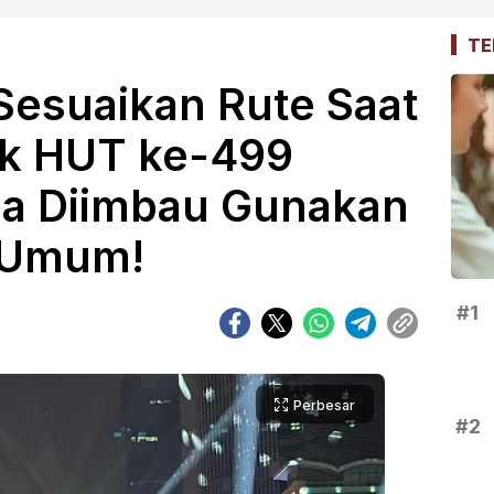
TE
Sesuaikan Rute Saat
k HUT ke-499
ga Diimbau Gunakan
i Umum!
#1
Perbesar
#2